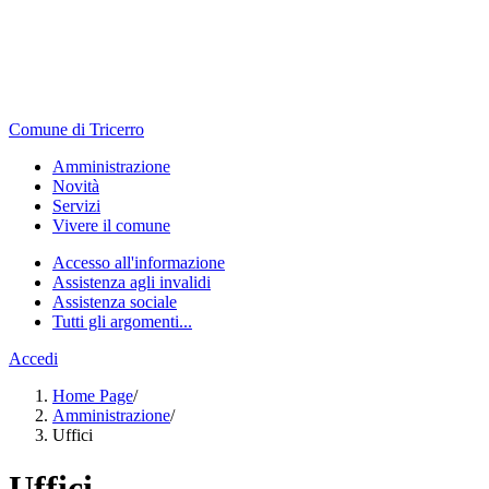
Comune di Tricerro
Amministrazione
Novità
Servizi
Vivere il comune
Accesso all'informazione
Assistenza agli invalidi
Assistenza sociale
Tutti gli argomenti...
Accedi
Home Page
/
Amministrazione
/
Uffici
Uffici