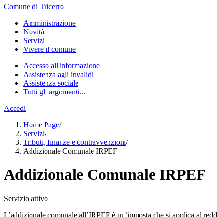
Comune di Tricerro
Amministrazione
Novità
Servizi
Vivere il comune
Accesso all'informazione
Assistenza agli invalidi
Assistenza sociale
Tutti gli argomenti...
Accedi
Home Page
/
Servizi
/
Tributi, finanze e contravvenzioni
/
Addizionale Comunale IRPEF
Addizionale Comunale IRPEF
Servizio attivo
L’addizionale comunale all’IRPEF è un’imposta che si applica al redd